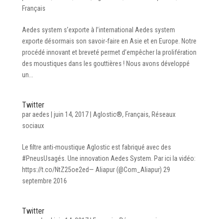
Français
Aedes system s’exporte à l’international Aedes system
exporte désormais son savoir-faire en Asie et en Europe. Notre
procédé innovant et breveté permet d’empêcher la prolifération
des moustiques dans les gouttières ! Nous avons développé
un...
Twitter
par
aedes
|
juin 14, 2017
|
Aglostic®
,
Français
,
Réseaux
sociaux
Le filtre anti-moustique Aglostic est fabriqué avec des
#PneusUsagés. Une innovation Aedes System. Par ici la vidéo:
https://t.co/NtZ25oe2ed— Aliapur (@Com_Aliapur) 29
septembre 2016
Twitter