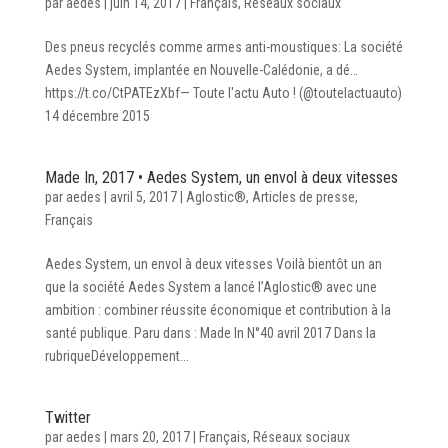
par
aedes
|
juin 14, 2017
|
Français
,
Réseaux sociaux
Des pneus recyclés comme armes anti-moustiques: La société
Aedes System, implantée en Nouvelle-Calédonie, a dé…
https://t.co/CtPATEzXbf— Toute l'actu Auto ! (@toutelactuauto)
14 décembre 2015
Made In, 2017 • Aedes System, un envol à deux vitesses
par
aedes
|
avril 5, 2017
|
Aglostic®
,
Articles de presse
,
Français
Aedes System, un envol à deux vitesses Voilà bientôt un an
que la société Aedes System a lancé l’Aglostic® avec une
ambition : combiner réussite économique et contribution à la
santé publique. Paru dans : Made In N°40 avril 2017 Dans la
rubriqueDéveloppement...
Twitter
par
aedes
|
mars 20, 2017
|
Français
,
Réseaux sociaux