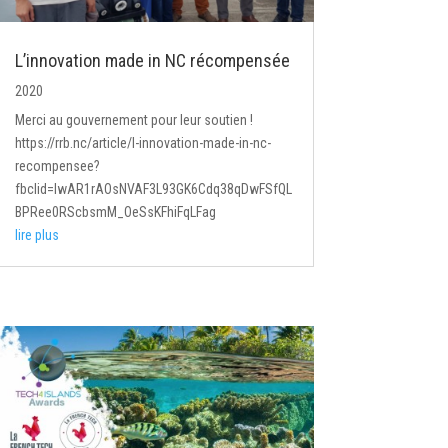
L’innovation made in NC récompensée
2020
Merci au gouvernement pour leur soutien !
https://rrb.nc/article/l-innovation-made-in-nc-
recompensee?
fbclid=IwAR1rAOsNVAF3L93GK6Cdq38qDwFSfQL
BPRee0RScbsmM_OeSsKFhiFqLFag
lire plus