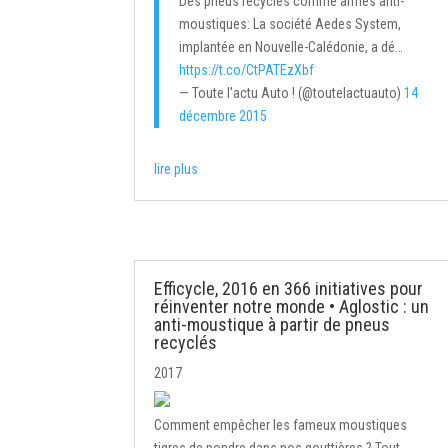
Des pneus recyclés comme armes anti-
moustiques: La société Aedes System,
implantée en Nouvelle-Calédonie, a dé…
https://t.co/CtPATEzXbf
— Toute l'actu Auto ! (@toutelactuauto)
14
décembre 2015
lire plus
Efficycle, 2016 en 366 initiatives pour
réinventer notre monde • Aglostic : un
anti-moustique à partir de pneus
recyclés
2017
Comment empêcher les fameux moustiques