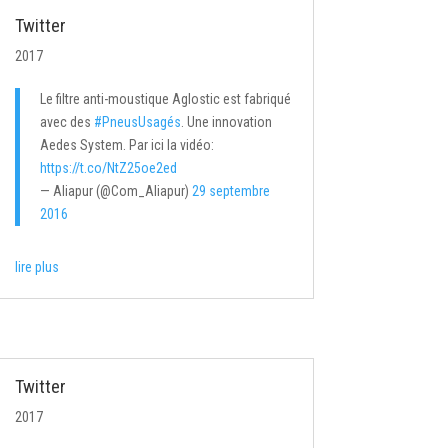
Twitter
2017
Le filtre anti-moustique Aglostic est fabriqué
avec des
#PneusUsagés
. Une innovation
Aedes System. Par ici la vidéo:
https://t.co/NtZ25oe2ed
— Aliapur (@Com_Aliapur)
29 septembre
2016
lire plus
Twitter
2017