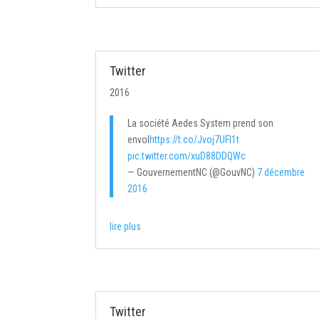
Twitter
2016
La société Aedes System prend son
envol
https://t.co/Jvoj7UFl1t
pic.twitter.com/xuD88DDQWc
— GouvernementNC (@GouvNC)
7 décembre
2016
lire plus
Twitter