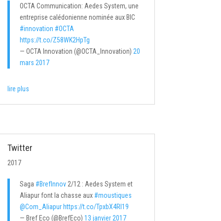
OCTA Communication: Aedes System, une
entreprise calédonienne nominée aux BIC
#innovation
#OCTA
https://t.co/Z58WK2HpTg
— OCTA Innovation (@OCTA_Innovation)
20
mars 2017
lire plus
Twitter
2017
Saga
#BrefInnov
2/12 : Aedes System et
Aliapur font la chasse aux
#moustiques
@Com_Aliapur
https://t.co/TpxbX4RI19
— Bref Eco (@BrefEco)
13 janvier 2017