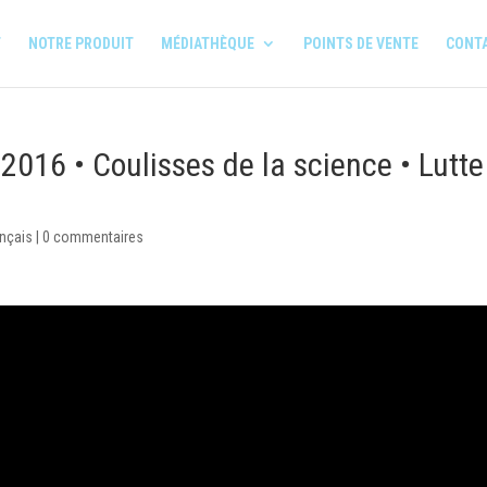
T
NOTRE PRODUIT
MÉDIATHÈQUE
POINTS DE VENTE
CONT
016 • Coulisses de la science • Lutte
ançais
|
0 commentaires