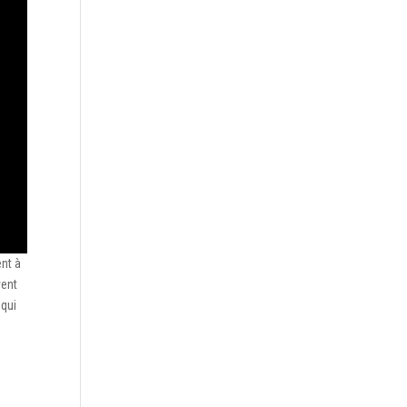
ent à
yent
 qui