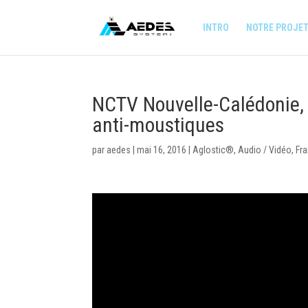
INTRO
NOTRE PROJE
NCTV Nouvelle-Calédonie, 2
anti-moustiques
par
aedes
|
mai 16, 2016
|
Aglostic®
,
Audio / Vidéo
,
Fr