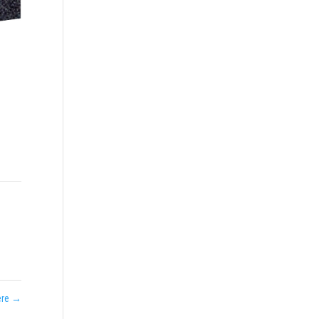
ère
→