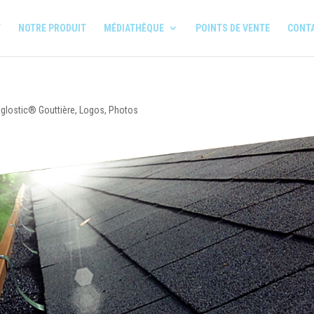
T
NOTRE PRODUIT
MÉDIATHÈQUE
POINTS DE VENTE
CONT
glostic® Gouttière
,
Logos
,
Photos